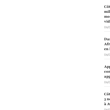
Côt
mil
mod
vid
06/
Dan
Afr
en 
06/
App
com
app
06/
Côt
3 n
à A
06/