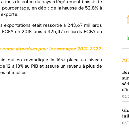
tations de coton du pays a légèrement baissé de
n pourcentage, en dépit de la hausse de 52,8% à
 exporté.
des exportations était ressortie à 243,67 milliards
s FCFA en 2018 puis à 325,47 milliards FCFA en
de coton attendues pour la campagne 2021-2022
in qui en revendique la 1ère place au niveau
AC
 de 12 à 13% au PIB et assure un revenu à plus de
Bou
s officielles.
sur
séd
d'i
06/
Gha
jui
06/