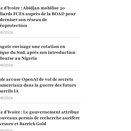
e d'Ivoire : Abidjan mobilise 30
liards FCFA auprès de la BOAD pour
erniser son réseau de
éoprotection
08/2026
gote envisage une cotation en
ique du Sud, après son introduction
Bourse au Nigeria
08/2026
le accuse OpenAI de vol de secrets
merciaux dans la guerre des futurs
areils IA
08/2026
e d’Ivoire : Le gouvernement attribue
ouveaux permis de recherche aurifère
vesoro et Barrick Gold
08/2026