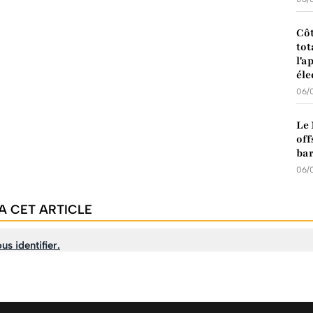
Côt
tot
l'a
éle
06/
Le 
off
bar
06/
A CET ARTICLE
us identifier.