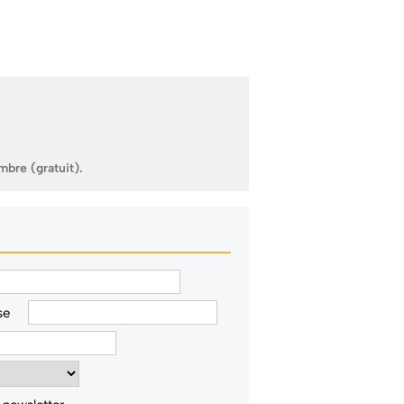
mbre (gratuit).
se