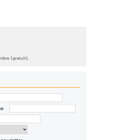
mbre (gratuit).
se