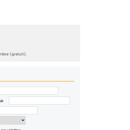
mbre (gratuit).
se