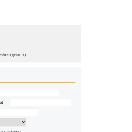
mbre (gratuit).
se