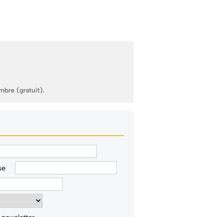
mbre (gratuit).
se