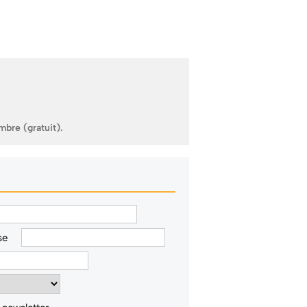
mbre (gratuit).
se