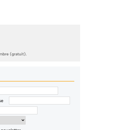
mbre (gratuit).
se