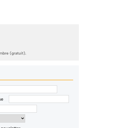
mbre (gratuit).
se