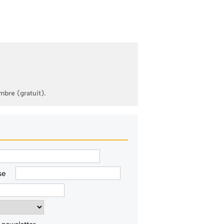
mbre (gratuit).
se