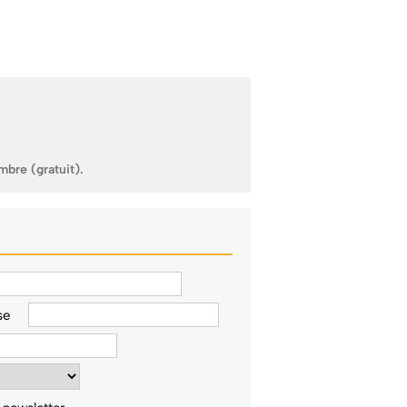
mbre (gratuit).
se