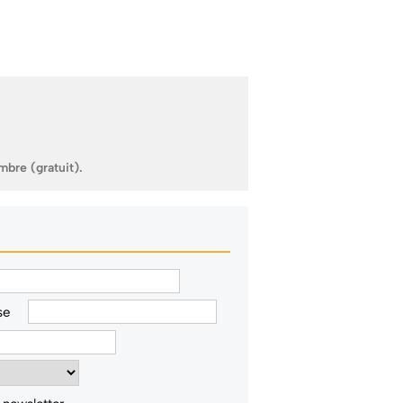
mbre (gratuit).
se