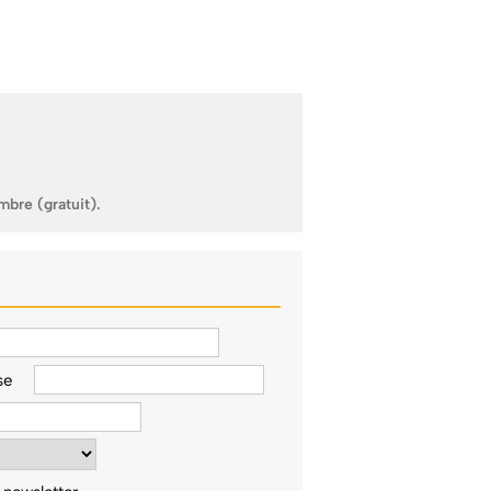
mbre (gratuit).
se