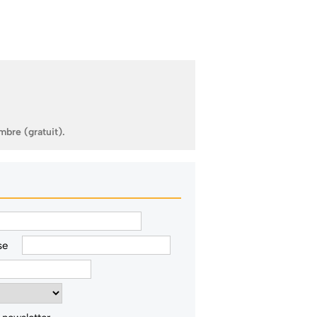
mbre (gratuit).
se