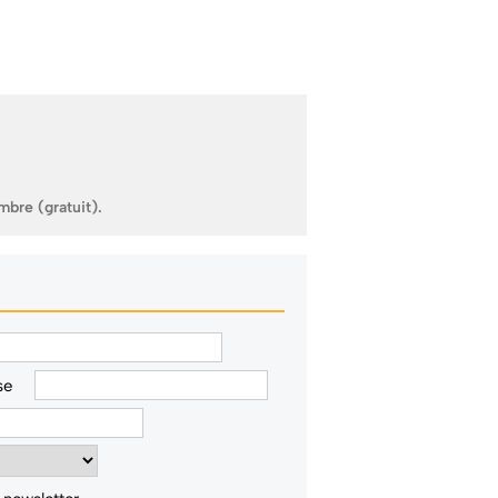
mbre (gratuit).
se