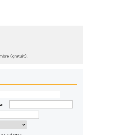
mbre (gratuit).
se