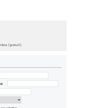
mbre (gratuit).
se