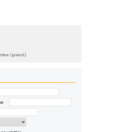
mbre (gratuit).
se