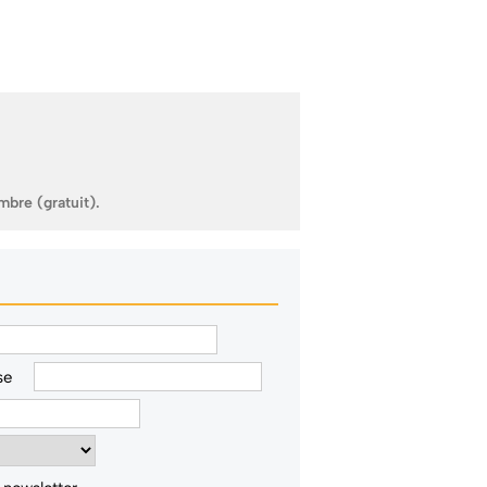
mbre (gratuit).
se