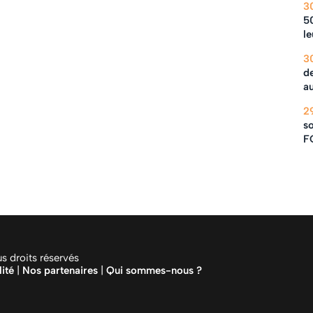
3
5
le
3
de
au
2
so
F
 droits réservés
lité
|
Nos partenaires
|
Qui sommes-nous ?