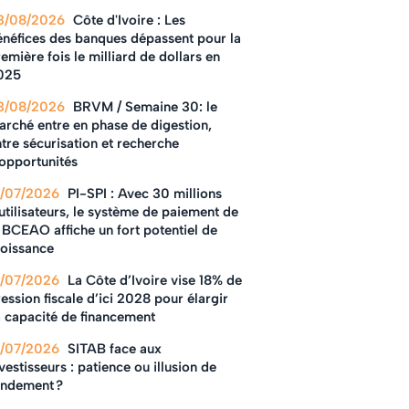
3/08/2026
Côte d'Ivoire : Les
énéfices des banques dépassent pour la
emière fois le milliard de dollars en
025
3/08/2026
BRVM / Semaine 30: le
arché entre en phase de digestion,
tre sécurisation et recherche
'opportunités
1/07/2026
PI-SPI : Avec 30 millions
utilisateurs, le système de paiement de
 BCEAO affiche un fort potentiel de
roissance
1/07/2026
La Côte d’Ivoire vise 18% de
ession fiscale d’ici 2028 pour élargir
a capacité de financement
1/07/2026
SITAB face aux
vestisseurs : patience ou illusion de
endement ?