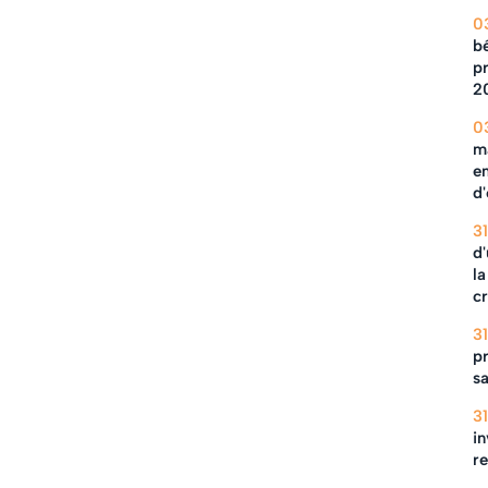
0
b
pr
2
0
m
en
d
3
d'
la
c
3
pr
s
3
in
r