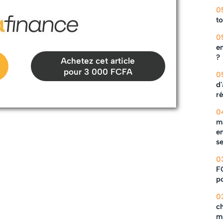
0
to
0
en
?
Achetez cet article
pour 3 000 FCFA
0
d'
ré
0
ma
en
s
0
F
po
0
c
m