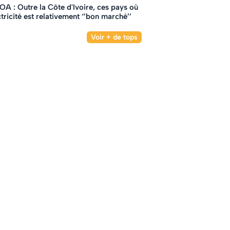
A : Outre la Côte d'Ivoire, ces pays où
ctricité est relativement ‘’bon marché’’
Voir + de tops