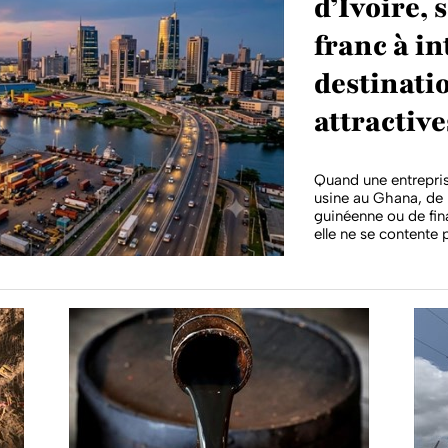
d’Ivoire, 
franc à in
destinatio
attractive
Quand une entrepris
usine au Ghana, de 
guinéenne ou de fin
elle ne se contente p