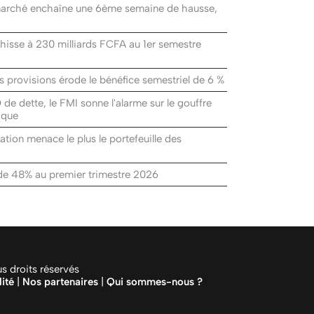
arché enchaîne une 6ème semaine de hausse,
 hisse à 230 milliards FCFA au 1er semestre
 provisions érode le bénéfice semestriel de 6 %
de dette, le FMI sonne l'alarme sur le gouffre
rique
lation menace le plus le portefeuille des
 de 48% au premier trimestre 2026
 droits réservés
lité
|
Nos partenaires
|
Qui sommes-nous ?