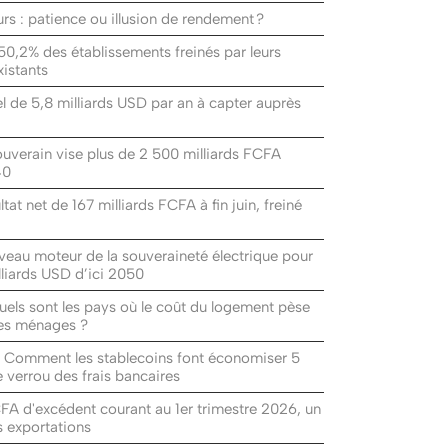
rs : patience ou illusion de rendement ?
50,2% des établissements freinés par leurs
istants
el de 5,8 milliards USD par an à capter auprès
ouverain vise plus de 2 500 milliards FCFA
40
at net de 167 milliards FCFA à fin juin, freiné
uveau moteur de la souveraineté électrique pour
lliards USD d’ici 2050
uels sont les pays où le coût du logement pèse
des ménages ?
: Comment les stablecoins font économiser 5
e verrou des frais bancaires
A d'excédent courant au 1er trimestre 2026, un
s exportations