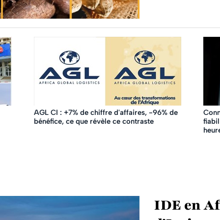
AGL CI : +7% de chiffre d'affaires, -96% de
Conn
bénéfice, ce que révèle ce contraste
fiabi
heur
IDE en Af