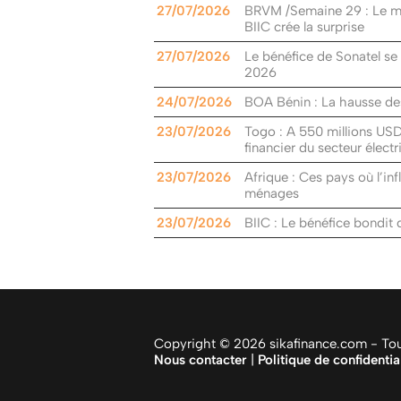
27/07/2026
BRVM /Semaine 29 : Le m
BIIC crée la surprise
27/07/2026
Le bénéfice de Sonatel se
2026
24/07/2026
BOA Bénin : La hausse des
23/07/2026
Togo : A 550 millions USD 
financier du secteur élect
23/07/2026
Afrique : Ces pays où l’inf
ménages
23/07/2026
BIIC : Le bénéfice bondit
Copyright © 2026 sikafinance.com - Tous
Nous contacter
|
Politique de confidentia