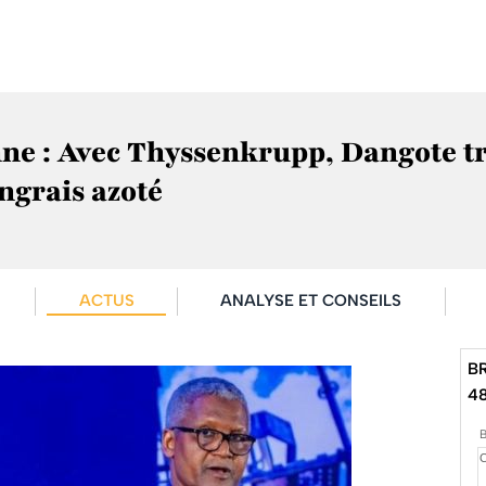
ne : Avec Thyssenkrupp, Dangote tra
engrais azoté
ACTUS
ANALYSE ET CONSEILS
B
4