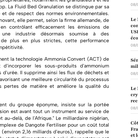
08/
pp. La Fluid Bed Granulation se distingue par sa
e et de respect des normes environnementales.
Le 
novant, elle permet, selon la firme allemande, de
con
 en contrôlant efficacement les émissions de
USD
 une industrie désormais soumise à des
éc
 de plus en plus strictes, cette performance
08/
pétitivité.
ement la technologie Ammonia Convert (ACT) de
Sén
 d'incorporer les sous-produits d'ammonium
mil
 d'urée. Il supprime ainsi les flux de déchets et
08/
favorisant une meilleure circularité du processus
es pertes de matière et améliore la qualité du
Le 
cry
rec
ent du groupe éponyme, insiste sur la portée
08/
nsion est avant tout un instrument au service de
t au-delà, de l'Afrique." Le milliardaire nigérian,
Côt
mplexe de Dangote Fertiliser pour un coût total
Fra
 (environ 2,16 milliards d'euros), rappelle que le
et 