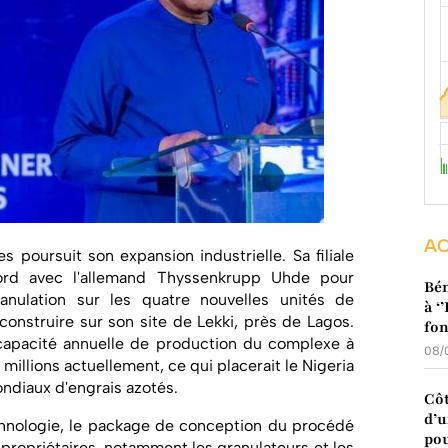
AC
 poursuit son expansion industrielle. Sa filiale
cord avec l'allemand Thyssenkrupp Uhde pour
Bén
anulation sur les quatre nouvelles unités de
à ‘
 construire sur son site de Lekki, près de Lagos.
fo
 capacité annuelle de production du complexe à
08/
 millions actuellement, ce qui placerait le Nigeria
ndiaux d'engrais azotés.
Côt
d’u
hnologie, le package de conception du procédé
pou
 propriétaires, notamment les granulateurs et les