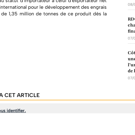
 statut d'importateur à celui d'exportateur net
08/
 international pour le développement des engrais
s de 1,35 million de tonnes de ce produit dès la
RDC
cha
fin
07/
Côt
une
l’u
de 
07/
A CET ARTICLE
us identifier.