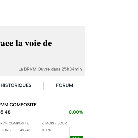
ce la voie de
La BRVM Ouvre dans 25h34min
HISTORIQUES
FORUM
RVM COMPOSITE
85,48
0,00%
BRVM COMPOSITE
6 MOIS - JOUR
COURS
485.48
+0.00%