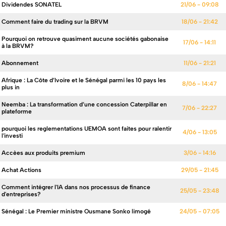
Dividendes SONATEL
21/06 - 09:08
Comment faire du trading sur la BRVM
18/06 - 21:42
Pourquoi on retrouve quasiment aucune sociétés gabonaise
17/06 - 14:11
à la BRVM?
Abonnement
11/06 - 21:21
Afrique : La Côte d’Ivoire et le Sénégal parmi les 10 pays les
8/06 - 14:47
plus in
Neemba : La transformation d’une concession Caterpillar en
7/06 - 22:27
plateforme
pourquoi les reglementations UEMOA sont faites pour ralentir
4/06 - 13:05
l'investi
Accèes aux produits premium
3/06 - 14:16
Achat Actions
29/05 - 21:45
Comment intégrer l'IA dans nos processus de finance
25/05 - 23:48
d'entreprises?
Sénégal : Le Premier ministre Ousmane Sonko limogé
24/05 - 07:05