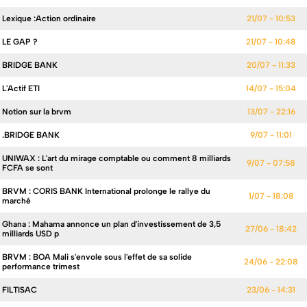
Lexique :Action ordinaire
21/07 - 10:53
LE GAP ?
21/07 - 10:48
BRIDGE BANK
20/07 - 11:33
L'Actif ETI
14/07 - 15:04
Notion sur la brvm
13/07 - 22:16
.BRIDGE BANK
9/07 - 11:01
UNIWAX : L'art du mirage comptable ou comment 8 milliards
9/07 - 07:58
FCFA se sont
BRVM : CORIS BANK International prolonge le rallye du
1/07 - 18:08
marché
Ghana : Mahama annonce un plan d'investissement de 3,5
27/06 - 18:42
milliards USD p
BRVM : BOA Mali s'envole sous l'effet de sa solide
24/06 - 22:08
performance trimest
FILTISAC
23/06 - 14:31