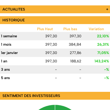
ACTUALITES
+
HISTORIQUE
Plus Haut
Plus bas
Variation
1 semaine
397,30
397,30
22,10%
1 mois
397,30
384,84
26,31%
1er janvier
397,30
277,86
71,05%
1 an
397,30
188,62
143,24%
3 ans
-
-
-%
5 ans
-
-
-%
SENTIMENT DES INVESTISSEURS