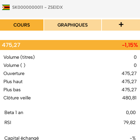
SK0000000011 - ZSEIDX
+
COURS
GRAPHIQUES
475,27
-1,15%
Volume (titres)
0
Volume ( )
0
Ouverture
475,27
Plus haut
475,27
Plus bas
475,27
Clôture veille
480,81
Beta 1 an
0,00
RSI
79,82
Capital échangé
-%