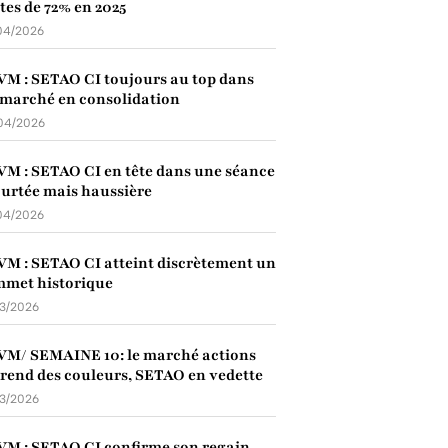
tes de 72% en 2025
04/2026
M : SETAO CI toujours au top dans
marché en consolidation
04/2026
M : SETAO CI en tête dans une séance
urtée mais haussière
04/2026
M : SETAO CI atteint discrètement un
mmet historique
03/2026
M/ SEMAINE 10: le marché actions
rend des couleurs, SETAO en vedette
03/2026
M : SETAO CI confirme son regain