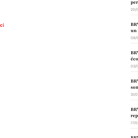
per
20/
BRV
ci
un 
08/
BRV
éco
03/
BRV
so
31/
BRV
rep
17/
BRV