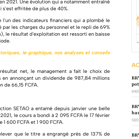
A en 2021. Une évolution qui a notamment entraîné
i s'est effritée de plus de 40%.
e l'un des indicateurs financiers qui a plombé le
é par les charges du personnel et le repli de 69%
, le résultat d'exploitation est ressorti en baisse
iode.
istoriques, le graphique, nos analyses et conseils
AC
 résultat net, le management a fait le choix de
BRV
s en annonçant un dividende de 987,84 millions
pot
on de 66,15 FCFA.
09/
BRV
'action SETAO a entamé depuis janvier une belle
hau
021, le cours a bondi à 2 095 FCFA le 17 février
13/
tre 1 600 FCFA et 1 900 FCFA.
relever que le titre a engrangé près de 137% de
BRV