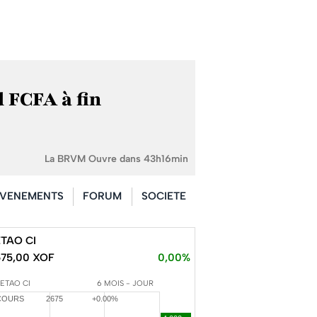
d FCFA à fin
La BRVM Ouvre dans 43h16min
VENEMENTS
FORUM
SOCIETE
TAO CI
675,00 XOF
0,00%
SETAO CI
6 MOIS - JOUR
COURS
2675
+0.00%