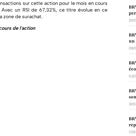
ansactions sur cette action pour le mois en cours
BRV
. Avec un RSI de 67,32%, ce titre évolue en ce
per
a zone de surachat.
20/
cours de l'action
BRV
un 
08/
BRV
éco
03/
BRV
so
31/
BRV
rep
17/