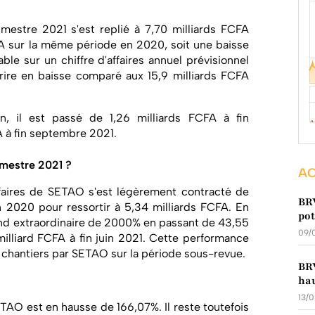
rimestre 2021 s'est replié à 7,70 milliards FCFA
CFA sur la même période en 2020, soit une baisse
ble sur un chiffre d'affaires annuel prévisionnel
scrire en baisse comparé aux 15,9 milliards FCFA
on, il est passé de 1,26 milliards FCFA à fin
 à fin septembre 2021.
mestre 2021 ?
AC
'affaires de SETAO s'est légèrement contracté de
BRV
2020 pour ressortir à 5,34 milliards FCFA. En
pot
nd extraordinaire de 2000% en passant de 43,55
09/
milliard FCFA à fin juin 2021. Cette performance
rs chantiers par SETAO sur la période sous-revue.
BRV
hau
13/
ETAO est en hausse de 166,07%. Il reste toutefois