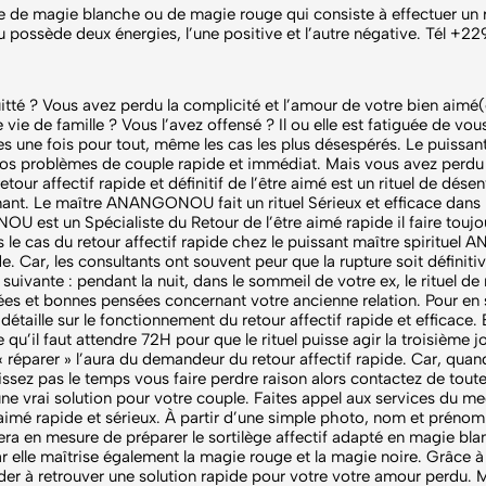
que de magie blanche ou de magie rouge qui consiste à effectuer un 
u possède deux énergies, l’une positive et l’autre négative. Tél +22
itté ? Vous avez perdu la complicité et l’amour de votre bien aimé(
 vie de famille ? Vous l’avez offensé ? Il ou elle est fatiguée de 
e fois pour tout, même les cas les plus désespérés. Le puissant 
roblèmes de couple rapide et immédiat. Mais vous avez perdu la
our affectif rapide et définitif de l’être aimé est un rituel de dése
enant. Le maître ANANGONOU fait un rituel Sérieux et efficace dans l
st un Spécialiste du Retour de l’être aimé rapide il faire toujo
e cas du retour affectif rapide chez le puissant maître spiritue
ide. Car, les consultants ont souvent peur que la rupture soit définit
suivante : pendant la nuit, dans le sommeil de votre ex, le rituel de r
 idées et bonnes pensées concernant votre ancienne relation. Pour en 
lle sur le fonctionnement du retour affectif rapide et efficace.
 qu’il faut attendre 72H pour que le rituel puisse agir la troisième jo
« réparer » l’aura du demandeur du retour affectif rapide. Car, quan
issez pas le temps vous faire perdre raison alors contactez de tout
 vrai solution pour votre couple. Faites appel aux services d
re aimé rapide et sérieux. À partir d’une simple photo, nom et préno
era en mesure de préparer le sortilège affectif adapté en magie bl
 car elle maîtrise également la magie rouge et la magie noire. Grâce
 aider à retrouver une solution rapide pour votre votre amour perdu. M