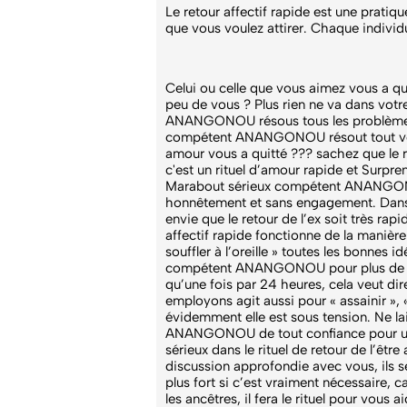
Le retour affectif rapide est une prati
que vous voulez attirer. Chaque individ
Celui ou celle que vous aimez vous a qu
peu de vous ? Plus rien ne va dans votre
ANANGONOU résous tous les problèmes un
compétent ANANGONOU résout tout vos p
amour vous a quitté ??? sachez que le ret
c'est un rituel d’amour rapide et Surpr
Marabout sérieux compétent ANANGONOU e
honnêtement et sans engagement. Dans l
envie que le retour de l’ex soit très rap
affectif rapide fonctionne de la manière 
souffler à l’oreille » toutes les bonnes
compétent ANANGONOU pour plus de détai
qu’une fois par 24 heures, cela veut dire
employons agit aussi pour « assainir », 
évidemment elle est sous tension. Ne la
ANANGONOU de tout confiance pour une
sérieux dans le rituel de retour de l’êt
discussion approfondie avec vous, ils s
plus fort si c’est vraiment nécessaire,
les ancêtres, il fera le rituel pour vous