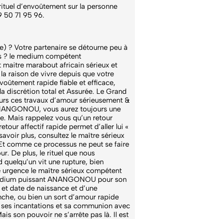
rituel d’envoûtement sur la personne
9 50 71 95 96.
e) ? Votre partenaire se détourne peu à
vous ? le medium compétent
maitre marabout africain sérieux et
 raison de vivre depuis que votre
nvoûtement rapide fiable et efficace,
a discrétion total et Assurée. Le Grand
urs ces travaux d’amour sérieusement &
l ANANGONOU, vous aurez toujours une
ive. Mais rappelez vous qu’un retour
etour affectif rapide permet d’aller lui «
savoir plus, consultez le maître sérieux
 Et comme ce processus ne peut se faire
ur. De plus, le rituel que nous
d quelqu’un vit une rupture, bien
e urgence le maître sérieux compétent
u medium puissant ANANGONOU pour son
m et date de naissance et d’une
anche, ou bien un sort d’amour rapide
 à ses incantations et sa communion avec
ais son pouvoir ne s’arrête pas là. Il est