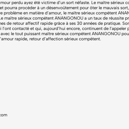
amour perdu ayez été victime d’un sort néfaste. Le maître série
 et pourra procéder à un désenvoûtement pour ôter le mauvais sort
otre problème en matière d’amour, le maître sérieux compétent A
 Le maître sérieux compétent ANANGONOU a un taux de réussite pr
nes de retour affectif rapide grâce à ses 30 années de pratique. So
’ont contacté et qui, aujourd’hui encore, continuent de l’appeler 
 avec le tout puissant maître sérieux compétent ANANGONOU pour vo
amour rapide, retour d’affection sérieux compétent.
.com