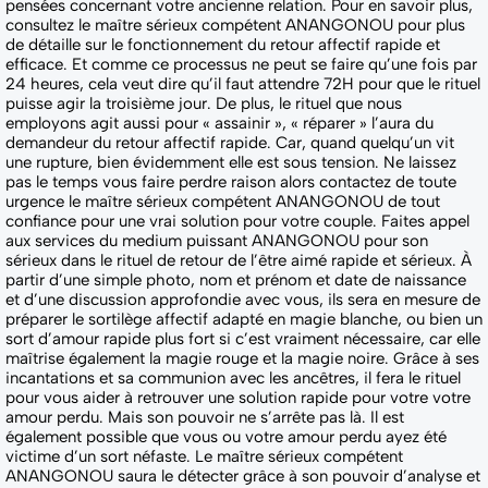
pensées concernant votre ancienne relation. Pour en savoir plus,
consultez le maître sérieux compétent ANANGONOU pour plus
de détaille sur le fonctionnement du retour affectif rapide et
efficace. Et comme ce processus ne peut se faire qu’une fois par
24 heures, cela veut dire qu’il faut attendre 72H pour que le rituel
puisse agir la troisième jour. De plus, le rituel que nous
employons agit aussi pour « assainir », « réparer » l’aura du
demandeur du retour affectif rapide. Car, quand quelqu’un vit
une rupture, bien évidemment elle est sous tension. Ne laissez
pas le temps vous faire perdre raison alors contactez de toute
urgence le maître sérieux compétent ANANGONOU de tout
confiance pour une vrai solution pour votre couple. Faites appel
aux services du medium puissant ANANGONOU pour son
sérieux dans le rituel de retour de l’être aimé rapide et sérieux. À
partir d’une simple photo, nom et prénom et date de naissance
et d’une discussion approfondie avec vous, ils sera en mesure de
préparer le sortilège affectif adapté en magie blanche, ou bien un
sort d’amour rapide plus fort si c’est vraiment nécessaire, car elle
maîtrise également la magie rouge et la magie noire. Grâce à ses
incantations et sa communion avec les ancêtres, il fera le rituel
pour vous aider à retrouver une solution rapide pour votre votre
amour perdu. Mais son pouvoir ne s’arrête pas là. Il est
également possible que vous ou votre amour perdu ayez été
victime d’un sort néfaste. Le maître sérieux compétent
ANANGONOU saura le détecter grâce à son pouvoir d’analyse et