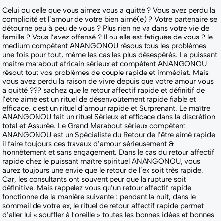
Celui ou celle que vous aimez vous a quitté ? Vous avez perdu la
complicité et l’amour de votre bien aimé(e) ? Votre partenaire se
détourne peu à peu de vous ? Plus rien ne va dans votre vie de
famille ? Vous l’avez offensé ? Il ou elle est fatiguée de vous ? le
medium compétent ANANGONOU résous tous les problèmes
une fois pour tout, même les cas les plus désespérés. Le puissant
maitre marabout africain sérieux et compétent ANANGONOU
résout tout vos problèmes de couple rapide et immédiat. Mais
vous avez perdu la raison de vivre depuis que votre amour vous
a quitté ??? sachez que le retour affectif rapide et définitif de
l’être aimé est un rituel de désenvoûtement rapide fiable et
efficace, c'est un rituel d’amour rapide et Surprenant. Le maître
ANANGONOU fait un rituel Sérieux et efficace dans la discrétion
total et Assurée. Le Grand Marabout sérieux compétent
ANANGONOU est un Spécialiste du Retour de l’être aimé rapide
il faire toujours ces travaux d’amour sérieusement &
honnêtement et sans engagement. Dans le cas du retour affectif
rapide chez le puissant maître spirituel ANANGONOU, vous
aurez toujours une envie que le retour de l’ex soit très rapide.
Car, les consultants ont souvent peur que la rupture soit
définitive. Mais rappelez vous qu’un retour affectif rapide
fonctionne de la manière suivante : pendant la nuit, dans le
sommeil de votre ex, le rituel de retour affectif rapide permet
d’aller lui « souffler à l’oreille » toutes les bonnes idées et bonnes