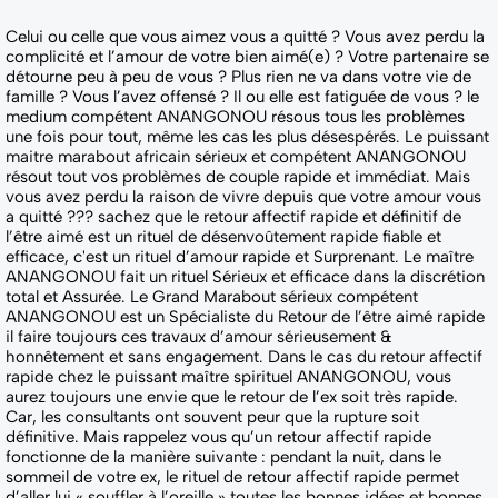
Celui ou celle que vous aimez vous a quitté ? Vous avez perdu la
complicité et l’amour de votre bien aimé(e) ? Votre partenaire se
détourne peu à peu de vous ? Plus rien ne va dans votre vie de
famille ? Vous l’avez offensé ? Il ou elle est fatiguée de vous ? le
medium compétent ANANGONOU résous tous les problèmes
une fois pour tout, même les cas les plus désespérés. Le puissant
maitre marabout africain sérieux et compétent ANANGONOU
résout tout vos problèmes de couple rapide et immédiat. Mais
vous avez perdu la raison de vivre depuis que votre amour vous
a quitté ??? sachez que le retour affectif rapide et définitif de
l’être aimé est un rituel de désenvoûtement rapide fiable et
efficace, c'est un rituel d’amour rapide et Surprenant. Le maître
ANANGONOU fait un rituel Sérieux et efficace dans la discrétion
total et Assurée. Le Grand Marabout sérieux compétent
ANANGONOU est un Spécialiste du Retour de l’être aimé rapide
il faire toujours ces travaux d’amour sérieusement &
honnêtement et sans engagement. Dans le cas du retour affectif
rapide chez le puissant maître spirituel ANANGONOU, vous
aurez toujours une envie que le retour de l’ex soit très rapide.
Car, les consultants ont souvent peur que la rupture soit
définitive. Mais rappelez vous qu’un retour affectif rapide
fonctionne de la manière suivante : pendant la nuit, dans le
sommeil de votre ex, le rituel de retour affectif rapide permet
d’aller lui « souffler à l’oreille » toutes les bonnes idées et bonnes