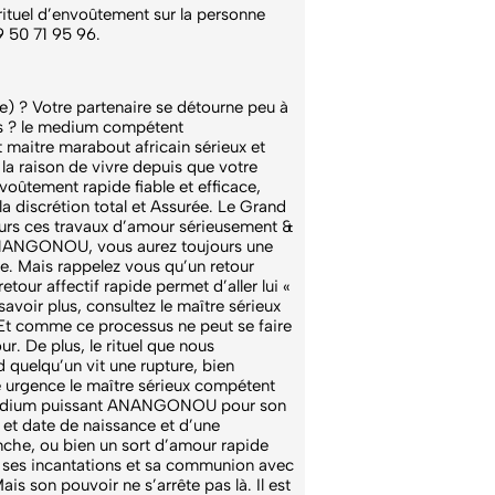
rituel d’envoûtement sur la personne
9 50 71 95 96.
e) ? Votre partenaire se détourne peu à
vous ? le medium compétent
maitre marabout africain sérieux et
 raison de vivre depuis que votre
nvoûtement rapide fiable et efficace,
a discrétion total et Assurée. Le Grand
urs ces travaux d’amour sérieusement &
l ANANGONOU, vous aurez toujours une
ive. Mais rappelez vous qu’un retour
etour affectif rapide permet d’aller lui «
savoir plus, consultez le maître sérieux
 Et comme ce processus ne peut se faire
ur. De plus, le rituel que nous
d quelqu’un vit une rupture, bien
e urgence le maître sérieux compétent
u medium puissant ANANGONOU pour son
m et date de naissance et d’une
anche, ou bien un sort d’amour rapide
 à ses incantations et sa communion avec
ais son pouvoir ne s’arrête pas là. Il est