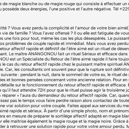
que de magie blanche ou de magie rouge qui consiste à effectuer un 
u possède deux énergies, l’une positive et l’autre négative. Tél +22
itté ? Vous avez perdu la complicité et l’amour de votre bien aimé(
 vie de famille ? Vous l’avez offensé ? Il ou elle est fatiguée de 
e fois pour tout, même les cas les plus désespérés. Le puissant 
roblèmes de couple rapide et immédiat. Mais vous avez perdu la
our affectif rapide et définitif de l’être aimé est un rituel de dése
enant. Le maître ANANGONOU fait un rituel Sérieux et efficace dans l
st un Spécialiste du Retour de l’être aimé rapide il faire toujo
e cas du retour affectif rapide chez le puissant maître spiritue
ide. Car, les consultants ont souvent peur que la rupture soit définit
suivante : pendant la nuit, dans le sommeil de votre ex, le rituel de r
 idées et bonnes pensées concernant votre ancienne relation. Pour en 
lle sur le fonctionnement du retour affectif rapide et efficace.
 qu’il faut attendre 72H pour que le rituel puisse agir la troisième jo
« réparer » l’aura du demandeur du retour affectif rapide. Car, quan
issez pas le temps vous faire perdre raison alors contactez de tout
 vrai solution pour votre couple. Faites appel aux services d
re aimé rapide et sérieux. À partir d’une simple photo, nom et préno
era en mesure de préparer le sortilège affectif adapté en magie bl
 car elle maîtrise également la magie rouge et la magie noire. Grâce
 aider à retrouver une solution rapide pour votre votre amour perdu. M