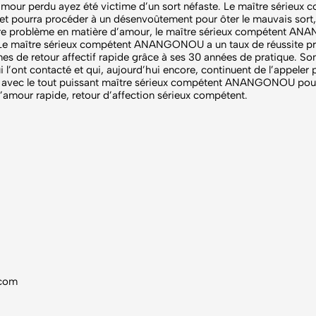
amour perdu ayez été victime d’un sort néfaste. Le maître série
 et pourra procéder à un désenvoûtement pour ôter le mauvais sort
otre problème en matière d’amour, le maître sérieux compétent A
 Le maître sérieux compétent ANANGONOU a un taux de réussite pr
nes de retour affectif rapide grâce à ses 30 années de pratique. So
’ont contacté et qui, aujourd’hui encore, continuent de l’appeler 
 avec le tout puissant maître sérieux compétent ANANGONOU pour vo
amour rapide, retour d’affection sérieux compétent.
.com