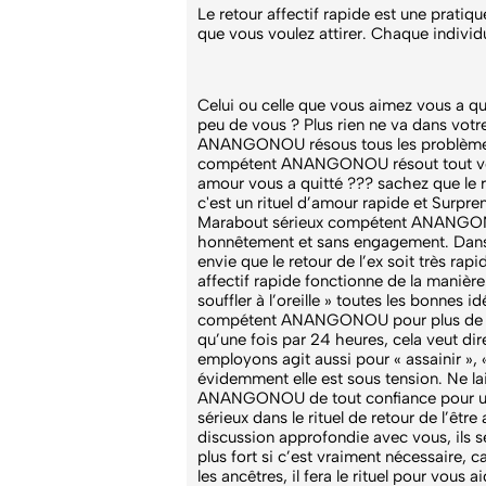
Le retour affectif rapide est une prati
que vous voulez attirer. Chaque individ
Celui ou celle que vous aimez vous a qu
peu de vous ? Plus rien ne va dans votre
ANANGONOU résous tous les problèmes un
compétent ANANGONOU résout tout vos p
amour vous a quitté ??? sachez que le ret
c'est un rituel d’amour rapide et Surpr
Marabout sérieux compétent ANANGONOU e
honnêtement et sans engagement. Dans l
envie que le retour de l’ex soit très rap
affectif rapide fonctionne de la manière 
souffler à l’oreille » toutes les bonnes
compétent ANANGONOU pour plus de détai
qu’une fois par 24 heures, cela veut dire
employons agit aussi pour « assainir », 
évidemment elle est sous tension. Ne la
ANANGONOU de tout confiance pour une
sérieux dans le rituel de retour de l’êt
discussion approfondie avec vous, ils s
plus fort si c’est vraiment nécessaire,
les ancêtres, il fera le rituel pour vous