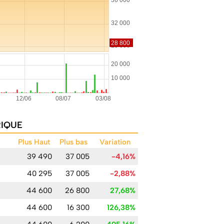
RIQUE
Plus Haut
Plus bas
Variation
39 490
37 005
-4,16%
40 295
37 005
-2,88%
44 600
26 800
27,68%
44 600
16 300
126,38%