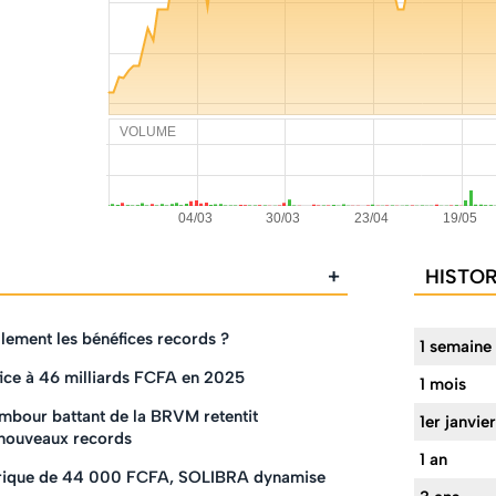
VOLUME
+
HISTO
lement les bénéfices records ?
1 semaine
ce à 46 milliards FCFA en 2025
1 mois
mbour battant de la BRVM retentit
1er janvier
nouveaux records
1 an
rique de 44 000 FCFA, SOLIBRA dynamise