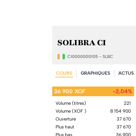
SOLIBRA CI
CI0000000105 - SLBC
COURS
GRAPHIQUES
ACTUS
36 900 XOF
-2,04%
Volume (titres)
221
Volume (XOF )
8 154 900
Ouverture
37 670
Plus haut
37 670
Plus bas
36 900