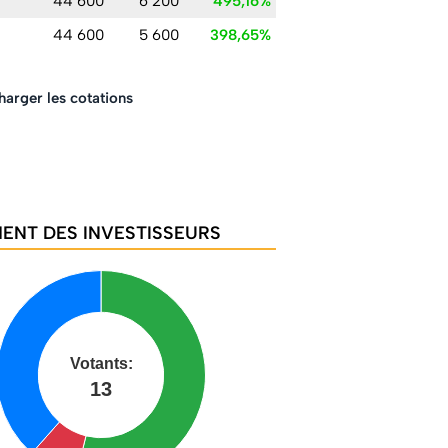
44 600
6 200
495,16%
44 600
5 600
398,65%
harger les cotations
ENT DES INVESTISSEURS