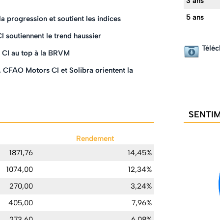
3 ans
5 ans
progression et soutient les indices
I soutiennent le trend haussier
Téléc
s CI au top à la BRVM
 CFAO Motors CI et Solibra orientent la
SENTIM
Rendement
1871,76
14,45%
1074,00
12,34%
270,00
3,24%
405,00
7,96%
273,60
6,08%