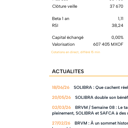
Clôture veille
37 670
Beta 1 an
1,11
RSI
38,24
Capital échangé
0,00%
Valorisation
607 405 MXOF
Cotations en direct, différé 15 min
ACTUALITES
18/06/26
SOLIBRA : Que cachent réel
20/05/26
SOLIBRA double son bénéfi
02/03/26
BRVM / Semaine 08 : Le ta
pleinement, SOLIBRA et SAFCA à des 
27/02/26
BRVM : À un sommet histo