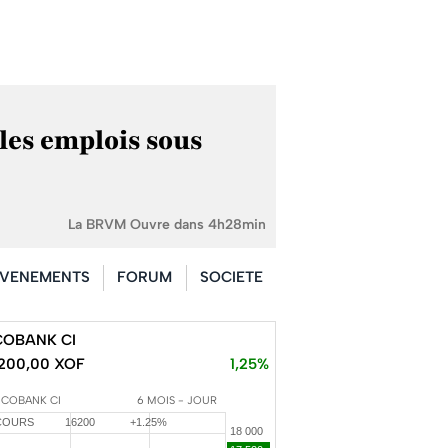
les emplois sous
La BRVM Ouvre dans 4h28min
VENEMENTS
FORUM
SOCIETE
COBANK CI
200,00 XOF
1,25%
ECOBANK CI
6 MOIS - JOUR
COURS
16200
+1.25%