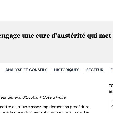
ngage une cure d’austérité qui met 
ANALYSE ET CONSEILS
HISTORIQUES
SECTEUR
E
E
16
teur général d'Ecobank Côte d'Ivoire
mettre en œuvre assez rapidement sa procédure
rs que la crise du covid-19 commence à impacter