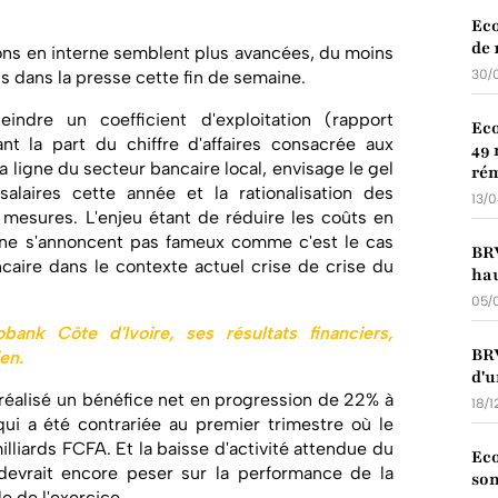
Eco
de 
ions en interne semblent plus avancées, du moins
s dans la presse cette fin de semaine.
30/
eindre un coefficient d'exploitation (rapport
Eco
ant la part du chiffre d'affaires consacrée aux
49 
 ligne du secteur bancaire local, envisage le gel
rém
laires cette année et la rationalisation des
13/
mesures. L'enjeu étant de réduire les coûts en
 ne s'annoncent pas fameux comme c'est le cas
BRV
caire dans le contexte actuel crise de crise du
hau
05/
obank Côte d'Ivoire, ses résultats financiers,
BRV
ien.
d'u
 réalisé un bénéfice net en progression de 22% à
18/1
qui a été contrariée au premier trimestre où le
milliards FCFA. Et la baisse d'activité attendue du
Eco
devrait encore peser sur la performance de la
son
e de l'exercice.