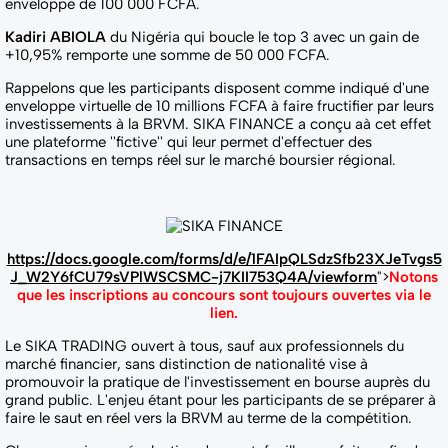
enveloppe de 100 000 FCFA.
Kadiri ABIOLA
du Nigéria qui boucle le top 3 avec un gain de
+10,95% remporte une somme de 50 000 FCFA.
Rappelons que les participants disposent comme indiqué d'une
enveloppe virtuelle de 10 millions FCFA à faire fructifier par leurs
investissements à la BRVM. SIKA FINANCE a conçu aà cet effet
une plateforme ''fictive'' qui leur permet d'effectuer des
transactions en temps réel sur le marché boursier régional.
https://docs.google.com/forms/d/e/1FAIpQLSdzSfb23XJeTvgs5
J_W2Y6fCU79sVPlWSCSMC-j7KII753Q4A/viewform
">
Notons
que les inscriptions au concours sont toujours ouvertes via le
lien.
Le SIKA TRADING ouvert à tous, sauf aux professionnels du
marché financier, sans distinction de nationalité vise à
promouvoir la pratique de l'investissement en bourse auprès du
grand public. L'enjeu étant pour les participants de se préparer à
faire le saut en réel vers la BRVM au terme de la compétition.