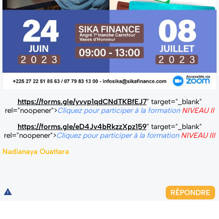
https://forms.gle/yvvp1qdCNdTKBfEJ7
" target="_blank"
rel="noopener">
Cliquez pour participer à la formation
NIVEAU II
https://forms.gle/eD4Jv4bRkzzXpz159
" target="_blank"
rel="noopener">
Cliquez pour participer à la formation
NIVEAU III
Nadianaya Ouattara
RÉPONDRE