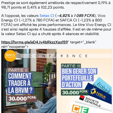
Prestige se sont également améliorés de respectivement 0,19% à
98,71 points et 0,41% à 102,23 points.
A l'opposé, les valeurs
Setao CI
(
-4,82%
à
1 085 FCFA
), Vivo
Energy CI (-1,27% à 780 FCFA) et SAFCA CI (-1,23% à 800
FCFA) ont affiché les pires performances. Le titre Vivo Energy CI
s'est ainsi replié après 4 hausses d'affilée. Il est en de même pour
la valeur Setao CI qui a chuté après 4 séances en stabilité.
https://forms.gle/eD4Jv4bRkzzXpz159
" target="_blank"
rel="noopener">