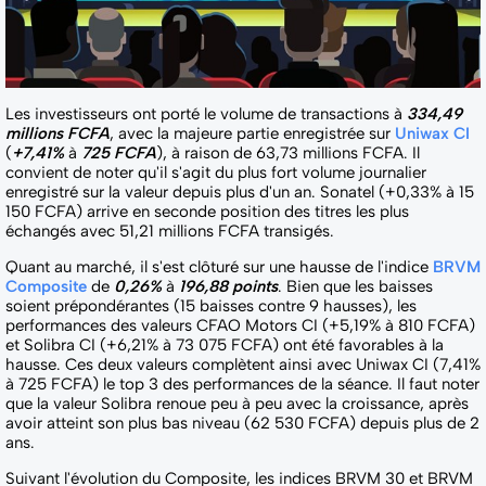
Les investisseurs ont porté le volume de transactions à
334,49
millions FCFA
, avec la majeure partie enregistrée sur
Uniwax CI
(
+7,41%
à
725 FCFA
), à raison de 63,73 millions FCFA. Il
convient de noter qu'il s'agit du plus fort volume journalier
enregistré sur la valeur depuis plus d'un an. Sonatel (+0,33% à 15
150 FCFA) arrive en seconde position des titres les plus
échangés avec 51,21 millions FCFA transigés.
Quant au marché, il s'est clôturé sur une hausse de l'indice
BRVM
Composite
de
0,26%
à
196,88 points
. Bien que les baisses
soient prépondérantes (15 baisses contre 9 hausses), les
performances des valeurs CFAO Motors CI (+5,19% à 810 FCFA)
et Solibra CI (+6,21% à 73 075 FCFA) ont été favorables à la
hausse. Ces deux valeurs complètent ainsi avec Uniwax CI (7,41%
à 725 FCFA) le top 3 des performances de la séance. Il faut noter
que la valeur Solibra renoue peu à peu avec la croissance, après
avoir atteint son plus bas niveau (62 530 FCFA) depuis plus de 2
ans.
Suivant l'évolution du Composite, les indices BRVM 30 et BRVM