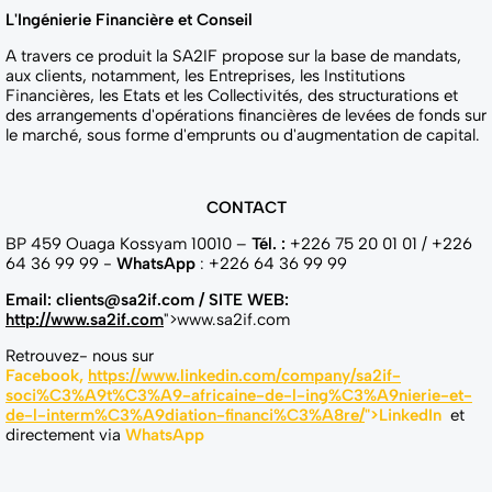
L'Ingénierie Financière et Conseil
A travers ce produit la SA2IF propose sur la base de mandats,
aux clients, notamment, les Entreprises, les Institutions
Financières, les Etats et les Collectivités, des structurations et
des arrangements d'opérations financières de levées de fonds sur
le marché, sous forme d'emprunts ou d'augmentation de capital.
CONTACT
BP 459 Ouaga Kossyam 10010 –
Tél. :
+226 75 20 01 01 / +226
64 36 99 99 -
WhatsApp
: +226 64 36 99 99
Email:
clients@sa2if.com
/
SITE WEB:
http://www.sa2if.com
">www.sa2if.com
Retrouvez- nous sur
Facebook
,
https://www.linkedin.com/company/sa2if-
soci%C3%A9t%C3%A9-africaine-de-l-ing%C3%A9nierie-et-
de-l-interm%C3%A9diation-financi%C3%A8re/
">LinkedIn
et
directement via
WhatsApp