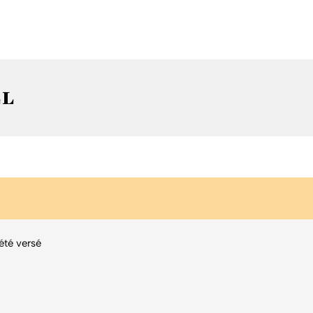
EL
été versé