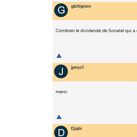
gbitignon
Combien le dividende de Sonatel qui a 
jpnyc1
merci
Djabi