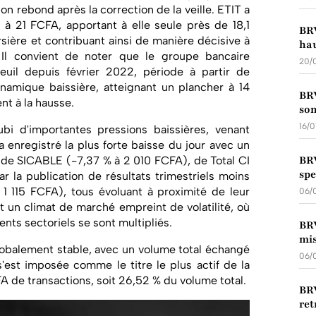
n rebond après la correction de la veille. ETIT a
 21 FCFA, apportant à elle seule près de 18,1
BRV
rsière et contribuant ainsi de manière décisive à
hau
 Il convient de noter que le groupe bancaire
20/
 seuil depuis février 2022, période à partir de
ynamique baissière, atteignant un plancher à 14
BRV
nt à la hausse.
son
16/
ubi d'importantes pressions baissières, venant
a enregistré la plus forte baisse du jour avec un
BRV
 de SICABLE (-7,37 % à 2 010 FCFA), de Total CI
spe
 la publication de résultats trimestriels moins
1 115 FCFA), tous évoluant à proximité de leur
06/
nt un climat de marché empreint de volatilité, où
ents sectoriels se sont multipliés.
BRV
mis
lobalement stable, avec un volume total échangé
06/
s'est imposée comme le titre le plus actif de la
 de transactions, soit 26,52 % du volume total.
BRV
ret