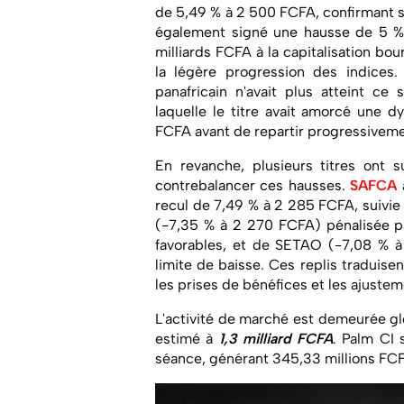
de 5,49 % à 2 500 FCFA, confirmant so
également signé une hausse de 5 % à
milliards FCFA à la capitalisation bou
la légère progression des indices.
panafricain n'avait plus atteint ce
laquelle le titre avait amorcé une d
FCFA avant de repartir progressiveme
En revanche, plusieurs titres ont s
contrebalancer ces hausses.
SAFCA
recul de 7,49 % à 2 285 FCFA, suivie
(-7,35 % à 2 270 FCFA) pénalisée par
favorables, et de SETAO (-7,08 % à 
limite de baisse. Ces replis traduise
les prises de bénéfices et les ajustem
L'activité de marché est demeurée g
estimé à
1,3 milliard FCFA
. Palm CI 
séance, générant 345,33 millions FCFA