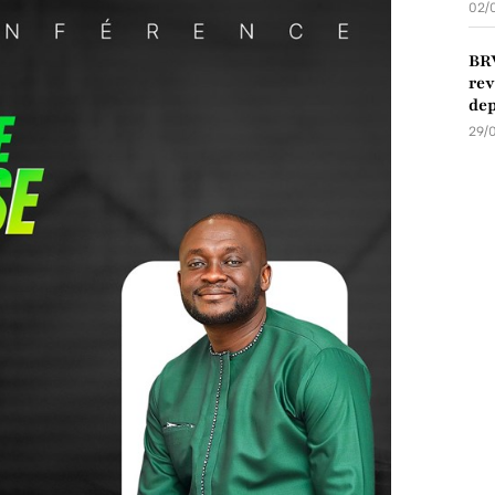
02/
BRV
rev
dep
29/