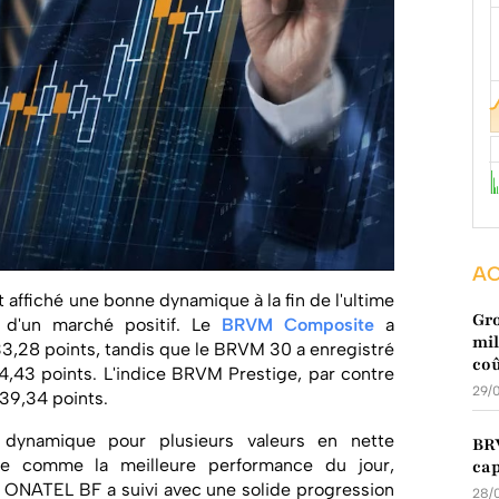
AC
 affiché une bonne dynamique à la fin de l'ultime
Gro
 d'un marché positif. Le
BRVM Composite
a
mil
333,28 points, tandis que le BRVM 30 a enregistré
coû
4,43 points. L'indice BRVM Prestige, par contre
29/
139,34 points.
 dynamique pour plusieurs valeurs en nette
BRV
uée comme la meilleure performance du jour,
cap
 ONATEL BF a suivi avec une solide progression
28/