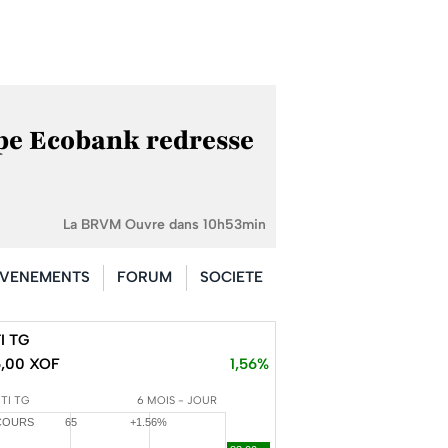
pe Ecobank redresse
La BRVM Ouvre dans 10h53min
VENEMENTS
FORUM
SOCIETE
I TG
5,00 XOF
1,56%
TI TG
6 MOIS - JOUR
COURS
65
+1.56%