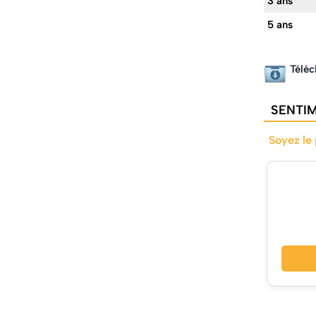
3 ans
5 ans
Téléc
SENTIM
Soyez le