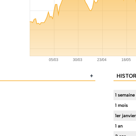
+
HISTO
1 semaine
1 mois
1er janvier
1 an