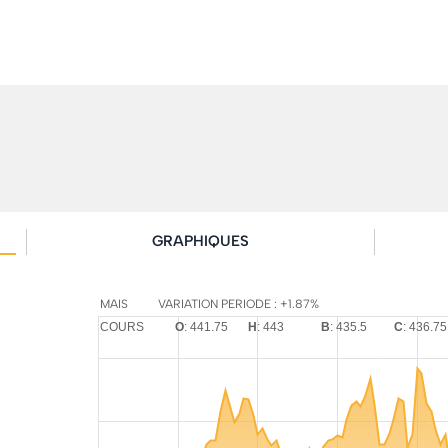
GRAPHIQUES
MAIS
VARIATION PERIODE : +1.87%
COURS
O
: 441.75
H
: 443
B
: 435.5
C
: 436.75