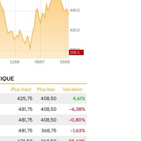
RIQUE
Plus Haut
Plus bas
Variation
425,75
408,50
4,61%
481,75
408,50
-6,38%
481,75
408,50
-0,80%
481,75
368,75
-1,63%