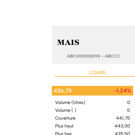
MAIS
ABC000000090 - ABCCC
COURS
436,75
-1,24%
Volume (titres)
0
Volume ( )
0
Ouverture
441,75
Plus haut
443,00
Plus bas
435,50