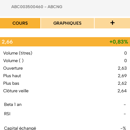
ABC003500460 - ABCNG
+
COURS
GRAPHIQUES
2,66
+0,83%
Volume (titres)
0
Volume ( )
0
Ouverture
2,63
Plus haut
2,69
Plus bas
2,62
Clôture veille
2,64
Beta 1 an
-
RSI
-
Capital échangé
-%