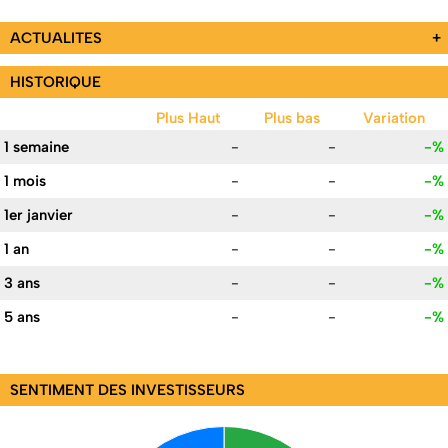
ACTUALITES
+
HISTORIQUE
Plus Haut
Plus bas
Variation
1 semaine
-
-
-%
1 mois
-
-
-%
1er janvier
-
-
-%
1 an
-
-
-%
3 ans
-
-
-%
5 ans
-
-
-%
SENTIMENT DES INVESTISSEURS