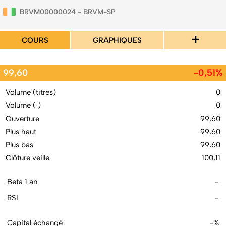
BRVM00000024 - BRVM-SP
+
COURS
GRAPHIQUES
99,60
-0,51%
Volume (titres)
0
Volume ( )
0
Ouverture
99,60
Plus haut
99,60
Plus bas
99,60
Clôture veille
100,11
Beta 1 an
-
RSI
-
Capital échangé
-%