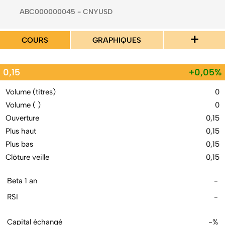
ABC000000045 - CNYUSD
+
COURS
GRAPHIQUES
0,15
+0,05%
Volume (titres)
0
Volume ( )
0
Ouverture
0,15
Plus haut
0,15
Plus bas
0,15
Clôture veille
0,15
Beta 1 an
-
RSI
-
Capital échangé
-%