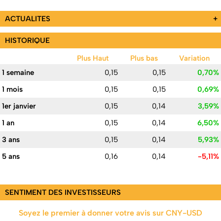
ACTUALITES
+
HISTORIQUE
Plus Haut
Plus bas
Variation
1 semaine
0,15
0,15
0,70%
1 mois
0,15
0,15
0,69%
1er janvier
0,15
0,14
3,59%
1 an
0,15
0,14
6,50%
3 ans
0,15
0,14
5,93%
5 ans
0,16
0,14
-5,11%
SENTIMENT DES INVESTISSEURS
Soyez le premier à donner votre avis sur CNY-USD