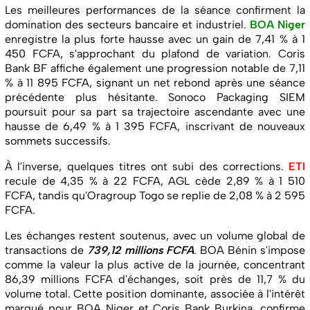
Les meilleures performances de la séance confirment la
domination des secteurs bancaire et industriel.
BOA Niger
enregistre la plus forte hausse avec un gain de 7,41 % à 1
450 FCFA, s'approchant du plafond de variation. Coris
Bank BF affiche également une progression notable de 7,11
% à 11 895 FCFA, signant un net rebond après une séance
précédente plus hésitante. Sonoco Packaging SIEM
poursuit pour sa part sa trajectoire ascendante avec une
hausse de 6,49 % à 1 395 FCFA, inscrivant de nouveaux
sommets successifs.
À l'inverse, quelques titres ont subi des corrections.
ETI
recule de 4,35 % à 22 FCFA, AGL cède 2,89 % à 1 510
FCFA, tandis qu'Oragroup Togo se replie de 2,08 % à 2 595
FCFA.
Les échanges restent soutenus, avec un volume global de
transactions de
739,12 millions FCFA
. BOA Bénin s'impose
comme la valeur la plus active de la journée, concentrant
86,39 millions FCFA d'échanges, soit près de 11,7 % du
volume total. Cette position dominante, associée à l'intérêt
marqué pour BOA Niger et Coris Bank Burkina, confirme