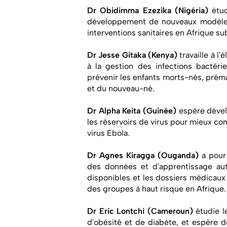
Dr Obidimma Ezezika (Nigéria)
étud
développement de nouveaux modèles i
interventions sanitaires en Afrique s
Dr Jesse Gitaka (Kenya)
travaille à l'
à la gestion des infections bactéri
prévenir les enfants morts-nés, préma
et du nouveau-né.
Dr Alpha Keita (Guinée)
espère dével
les réservoirs de virus pour mieux com
virus Ebola.
Dr Agnes Kiragga (Ouganda)
a pour 
des données et d'apprentissage au
disponibles et les dossiers médicaux 
des groupes à haut risque en Afrique
Dr Eric Lontchi (Cameroun)
étudie l
d'obésité et de diabète, et espère dé