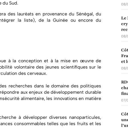
e du Sud.
08/
era des lauréats en provenance du Sénégal, du
Le 
tégrer la liste), de la Guinée ou encore du
cry
rec
08/
Côt
Fra
bue à la conception et à la mise en œuvre de
et 
obilité volontaire des jeunes scientifiques sur le
08/
irculation des cerveaux.
RDC
es recherches dans le domaine des politiques
cha
r répondre aux enjeux de développement durable
fin
nsécurité alimentaire, les innovations en matière
07/
Côt
herche à développer diverses nanoparticules,
une
tances consommables telles que les fruits et les
l’u