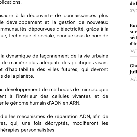
plications.
de 
07/
sacre à la découverte de connaissances plus
, le développement et la gestion de nouveaux
Bou
communautés dépourvues d'électricité, grâce à la
sur
ue, technique et sociale, connue sous le nom de
séd
d'i
06/
 la dynamique de façonnement de la vie urbaine
 de manière plus adéquate des politiques visant
Gha
 d'habitabilité des villes futures, qui devront
jui
s de la planète.
06/
 au développement de méthodes de microscopie
ent à l'intérieur des cellules vivantes et de
er le génome humain d'ADN en ARN.
die les mécanismes de réparation ADN, afin de
es, qui, une fois décryptés, modifieront les
 thérapies personnalisées.