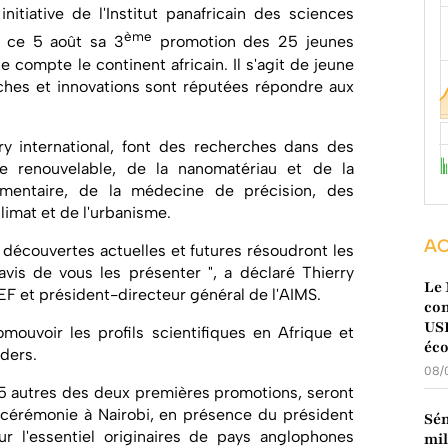
itiative de l'Institut panafricain des sciences
ème
 ce 5 août sa 3
promotion des 25 jeunes
 compte le continent africain. Il s'agit de jeune
hes et innovations sont réputées répondre aux
ury international, font des recherches dans des
 renouvelable, de la nanomatériau et de la
limentaire, de la médecine de précision, des
limat et de l'urbanisme.
AC
découvertes actuelles et futures résoudront les
is de vous les présenter ", a déclaré Thierry
Le 
 et président-directeur général de l'AIMS.
con
USD
omouvoir les profils scientifiques en Afrique et
éc
aders.
08/
 35 autres des deux premières promotions, seront
 cérémonie à Nairobi, en présence du président
Sén
r l'essentiel originaires de pays anglophones
mil