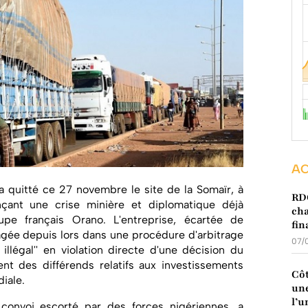
AC
a quitté ce 27 novembre le site de la Somaïr, à
RDC
nçant une crise minière et diplomatique déjà
cha
pe français Orano. L'entreprise, écartée de
fin
gagée depuis lors dans une procédure d'arbitrage
07/
 illégal'' en violation directe d'une décision du
ent des différends relatifs aux investissements
Côt
iale.
une
l’u
 convoi escorté par des forces nigériennes, a