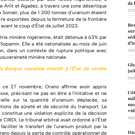
de 
e Arlit et Agadez, à travers une zone désertique
07/
a Somaïr, plus de 1 300 tonnes d'uranium étaient
tre exportées depuis la fermeture de la frontière
Bou
 avant le coup d'État de juillet 2023.
sur
séd
strie minière nigérienne, était détenue à 63% par
d'i
Sopamin. Elle a été nationalisée au mois de juin
tion, dans un contexte de rupture politique avec
06/
 souveraineté minière nationale.
Gha
la Banque mondiale interdit à l'État de vendre
jui
06/
ce 27 novembre, Orano affirme avoir appris
Côt
se, précisant ne pas en être à l'initiative et ne
mil
cielle sur la quantité d'uranium déplacée, sa
mod
ditions de sûreté et de sécurité du transport. Le
vid
constitue une violation explicite de la décision
06/
CIRDI. Le tribunal arbitral avait ordonné à l'État
aciliter le transfert de l'uranium produit par la
Dan
rano depuis la perte de contrôle opérationnel de