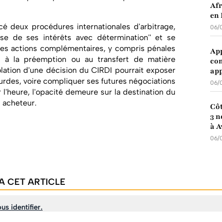
Afr
en 
ncé deux procédures internationales d'arbitrage,
06/
ense de ses intérêts avec détermination'' et se
lles actions complémentaires, y compris pénales
App
nt à la préemption ou au transfert de matière
com
olation d'une décision du CIRDI pourrait exposer
app
urdes, voire compliquer ses futures négociations
06/
r l'heure, l'opacité demeure sur la destination du
n acheteur.
Côt
3 n
à A
06/
A CET ARTICLE
us identifier.