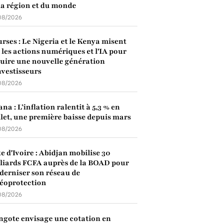
la région et du monde
08/2026
rses : Le Nigeria et le Kenya misent
 les actions numériques et l'IA pour
uire une nouvelle génération
nvestisseurs
08/2026
na : L’inflation ralentit à 5,3 % en
llet, une première baisse depuis mars
08/2026
e d'Ivoire : Abidjan mobilise 30
liards FCFA auprès de la BOAD pour
erniser son réseau de
éoprotection
08/2026
gote envisage une cotation en