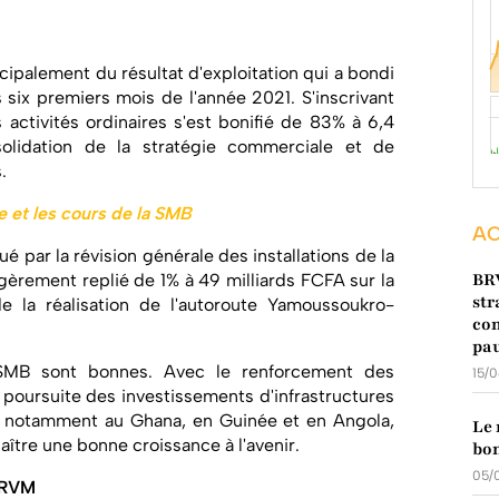
ipalement du résultat d'exploitation qui a bondi
 six premiers mois de l'année 2021. S'inscrivant
 activités ordinaires s'est bonifié de 83% à 6,4
olidation de la stratégie commerciale et de
.
ue et les cours de la SMB
AC
 par la révision générale des installations de la
BR
 légèrement replié de 1% à 49 milliards FCFA sur la
str
e la réalisation de l'autoroute Yamoussoukro-
con
pa
e SMB sont bonnes. Avec le renforcement des
15/
la poursuite des investissements d'infrastructures
n notamment au Ghana, en Guinée et en Angola,
Le 
aître une bonne croissance à l'avenir.
bon
05/
BRVM