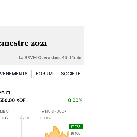
emestre 2021
La BRVM Ouvre dans 45h14min
VENEMENTS
FORUM
SOCIETE
B CI
550,00 XOF
0,00%
SMB CI
6 MOIS - JOUR
COURS
16550
+0.00%