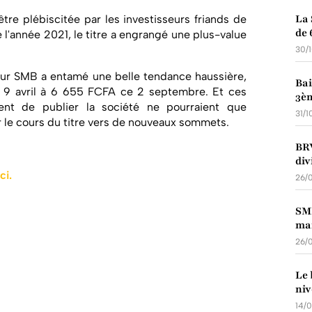
La 
tre plébiscitée par les investisseurs friands de
de 
l'année 2021, le titre a engrangé une plus-value
30/
valeur SMB a entamé une belle tendance haussière,
Bai
e 9 avril à 6 655 FCFA ce 2 septembre. Et ces
3èm
nent de publier la société ne pourraient que
31/
r le cours du titre vers de nouveaux sommets.
BRV
div
ci.
26/
SMB
mai
26/
Le 
niv
14/