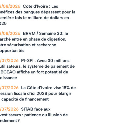
3/08/2026
Côte d'Ivoire : Les
énéfices des banques dépassent pour la
emière fois le milliard de dollars en
025
3/08/2026
BRVM / Semaine 30: le
arché entre en phase de digestion,
tre sécurisation et recherche
'opportunités
1/07/2026
PI-SPI : Avec 30 millions
utilisateurs, le système de paiement de
 BCEAO affiche un fort potentiel de
roissance
1/07/2026
La Côte d’Ivoire vise 18% de
ession fiscale d’ici 2028 pour élargir
a capacité de financement
1/07/2026
SITAB face aux
vestisseurs : patience ou illusion de
endement ?