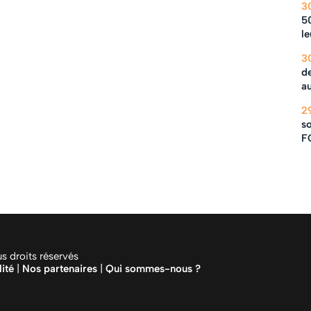
3
5
le
3
de
au
2
so
F
 droits réservés
lité
|
Nos partenaires
|
Qui sommes-nous ?