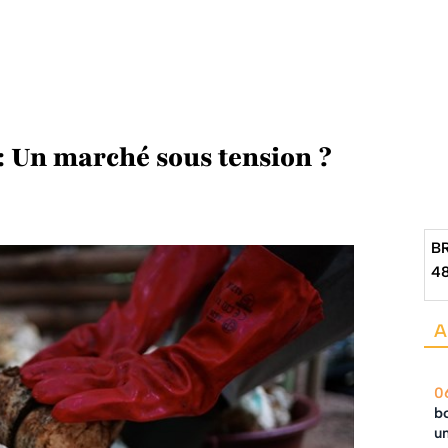
: Un marché sous tension ?
B
4
A
0
bo
un