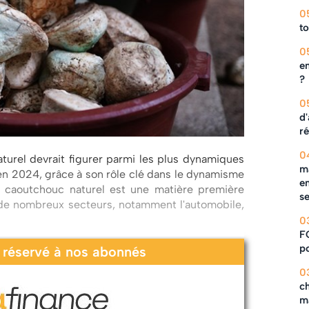
0
to
0
en
?
0
d'
ré
0
urel devrait figurer parmi les plus dynamiques
ma
n 2024, grâce à son rôle clé dans le dynamisme
en
e caoutchouc naturel est une matière première
s
e de nombreux secteurs, notamment l'automobile,
0
F
po
t réservé à nos abonnés
0
c
m