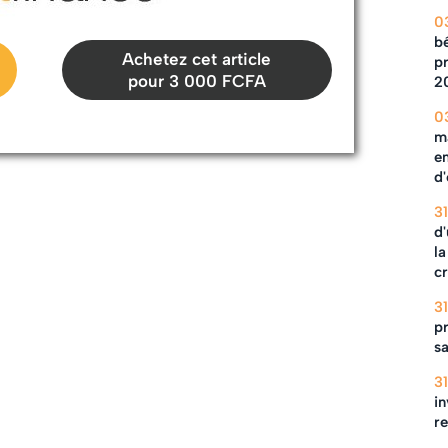
0
b
Achetez cet article
pr
pour 3 000 FCFA
2
0
m
en
d
3
d'
la
c
3
pr
s
3
in
r