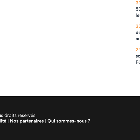
3
5
le
3
de
au
2
so
F
 droits réservés
lité
|
Nos partenaires
|
Qui sommes-nous ?