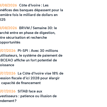
3/08/2026
Côte d'Ivoire : Les
énéfices des banques dépassent pour la
emière fois le milliard de dollars en
025
3/08/2026
BRVM / Semaine 30: le
arché entre en phase de digestion,
tre sécurisation et recherche
'opportunités
1/07/2026
PI-SPI : Avec 30 millions
utilisateurs, le système de paiement de
 BCEAO affiche un fort potentiel de
roissance
1/07/2026
La Côte d’Ivoire vise 18% de
ession fiscale d’ici 2028 pour élargir
a capacité de financement
1/07/2026
SITAB face aux
vestisseurs : patience ou illusion de
endement ?