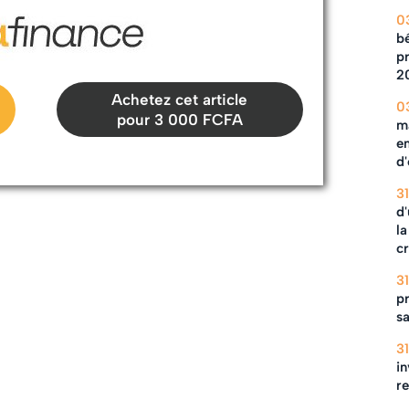
0
b
pr
2
Achetez cet article
0
pour 3 000 FCFA
m
en
d
3
d'
la
c
3
pr
s
3
in
r