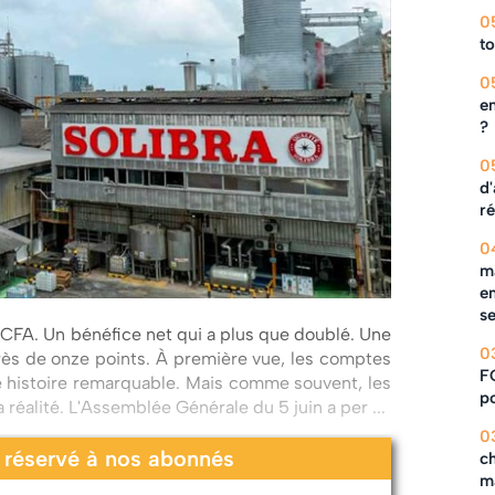
0
to
0
en
?
0
d'
ré
0
ma
en
s
 FCFA. Un bénéfice net qui a plus que doublé. Une
0
près de onze points. À première vue, les comptes
F
histoire remarquable. Mais comme souvent, les
po
a réalité. L'Assemblée Générale du 5 juin a per ...
0
t réservé à nos abonnés
c
m