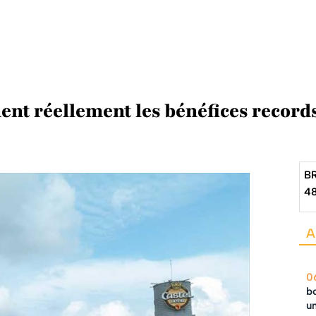
nt réellement les bénéfices records
B
4
A
0
bo
un