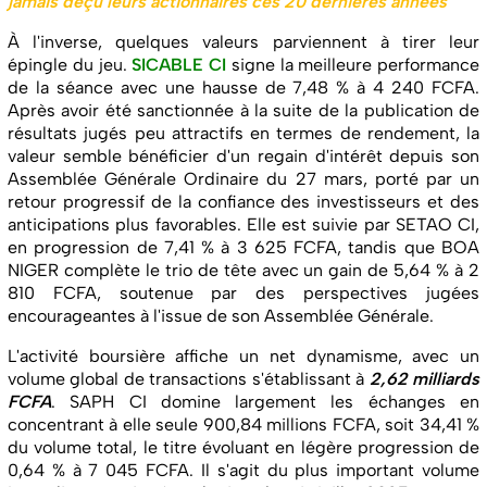
jamais déçu leurs actionnaires ces 20 dernières années
À l'inverse, quelques valeurs parviennent à tirer leur
épingle du jeu.
SICABLE CI
signe la meilleure performance
de la séance avec une hausse de 7,48 % à 4 240 FCFA.
Après avoir été sanctionnée à la suite de la publication de
résultats jugés peu attractifs en termes de rendement, la
valeur semble bénéficier d'un regain d'intérêt depuis son
Assemblée Générale Ordinaire du 27 mars, porté par un
retour progressif de la confiance des investisseurs et des
anticipations plus favorables. Elle est suivie par SETAO CI,
en progression de 7,41 % à 3 625 FCFA, tandis que BOA
NIGER complète le trio de tête avec un gain de 5,64 % à 2
810 FCFA, soutenue par des perspectives jugées
encourageantes à l'issue de son Assemblée Générale.
L'activité boursière affiche un net dynamisme, avec un
volume global de transactions s'établissant à
2,62 milliards
FCFA
. SAPH CI domine largement les échanges en
concentrant à elle seule 900,84 millions FCFA, soit 34,41 %
du volume total, le titre évoluant en légère progression de
0,64 % à 7 045 FCFA. Il s'agit du plus important volume