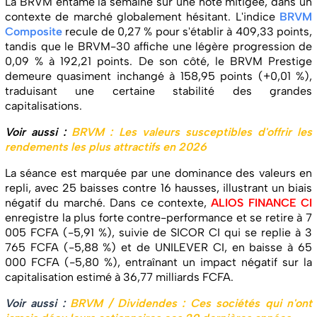
La BRVM entame la semaine sur une note mitigée, dans un
contexte de marché globalement hésitant. L'indice
BRVM
Composite
recule de 0,27 % pour s'établir à 409,33 points,
tandis que le BRVM-30 affiche une légère progression de
0,09 % à 192,21 points. De son côté, le BRVM Prestige
demeure quasiment inchangé à 158,95 points (+0,01 %),
traduisant une certaine stabilité des grandes
capitalisations.
Voir aussi :
BRVM : Les valeurs susceptibles d'offrir les
rendements les plus attractifs en 2026
La séance est marquée par une dominance des valeurs en
repli, avec 25 baisses contre 16 hausses, illustrant un biais
négatif du marché. Dans ce contexte,
ALIOS FINANCE CI
enregistre la plus forte contre-performance et se retire à 7
005 FCFA (-5,91 %), suivie de SICOR CI qui se replie à 3
765 FCFA (-5,88 %) et de UNILEVER CI, en baisse à 65
000 FCFA (-5,80 %), entraînant un impact négatif sur la
capitalisation estimé à 36,77 milliards FCFA.
Voir aussi :
BRVM / Dividendes : Ces sociétés qui n'ont