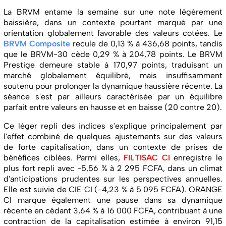
La BRVM entame la semaine sur une note légèrement
baissière, dans un contexte pourtant marqué par une
orientation globalement favorable des valeurs cotées. Le
BRVM Composite
recule de 0,13 % à 436,68 points, tandis
que le BRVM-30 cède 0,29 % à 204,78 points. Le BRVM
Prestige demeure stable à 170,97 points, traduisant un
marché globalement équilibré, mais insuffisamment
soutenu pour prolonger la dynamique haussière récente. La
séance s'est par ailleurs caractérisée par un équilibre
parfait entre valeurs en hausse et en baisse (20 contre 20).
Ce léger repli des indices s'explique principalement par
l'effet combiné de quelques ajustements sur des valeurs
de forte capitalisation, dans un contexte de prises de
bénéfices ciblées. Parmi elles,
FILTISAC CI
enregistre le
plus fort repli avec -5,56 % à 2 295 FCFA, dans un climat
d'anticipations prudentes sur les perspectives annuelles.
Elle est suivie de CIE CI (-4,23 % à 5 095 FCFA). ORANGE
CI marque également une pause dans sa dynamique
récente en cédant 3,64 % à 16 000 FCFA, contribuant à une
contraction de la capitalisation estimée à environ 91,15