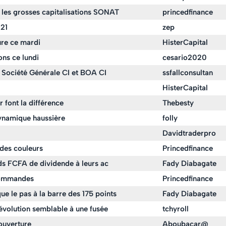
les grosses capitalisations SONAT
princedfinance
021
zep
ure ce mardi
HisterCapital
ns ce lundi
cesario2020
 Société Générale CI et BOA CI
ssfallconsultan
HisterCapital
font la différence
Thebesty
ynamique haussière
folly
Davidtraderpro
des couleurs
Princedfinance
ds FCFA de dividende à leurs ac
Fady Diabagate
commandes
Princedfinance
 le pas à la barre des 175 points
Fady Diabagate
volution semblable à une fusée
tchyroll
'ouverture
Aboubacar@