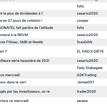
r
folly
t le plus de dividendes à l’
cesario2020
e en 27 jours de cotation !
cooper
ONATEL fait perdre de l'altitude
folly
fférence à la BRVM
cesario2020
res Filtisac, SMB et Nestlé
SranDAN
rt ?
EL HADJI DIÉYE
lleure série haussière de 2021
cesario2020
Fady Diabagate
 ce mercredi
A2KTrading
our dans le vert
James007
és par les investisseurs, un re
trader2020
rture ce mercredi
serena